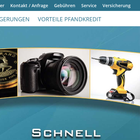
er
Kontakt / Anfrage
Gebühren
Service
Versicherung
IGERUNGEN
VORTEILE PFANDKREDIT