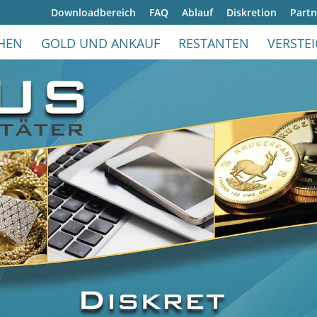
Downloadbereich
FAQ
Ablauf
Diskretion
Partn
IHEN
GOLD UND ANKAUF
RESTANTEN
VERSTE